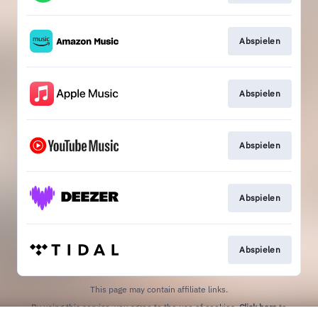
Abspielen
Abspielen
Abspielen
Abspielen
Abspielen
This page may contain affiliate links.
By using this service, you agree to the use of cookies.
Click here
to
manage your permissions.